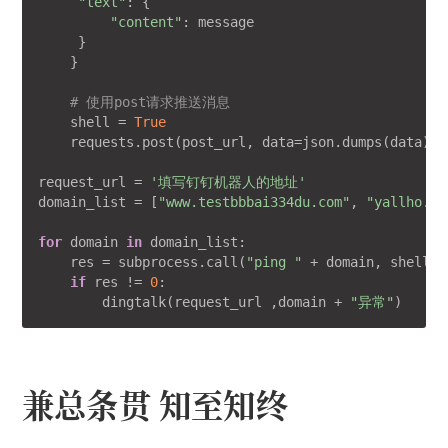
"text"
: {

"content"
: message

     }

    }

# 使用post请求推送消息
    shell = 
True
    requests.post(post_url, data=json.dumps(data), h
request_url = 
'填写钉钉机器人的地址'
domain_list = [
"www.testbbbai334du.com"
, 
"yallho.co
for
 domain 
in
 domain_list:

    res = subprocess.call(
"ping "
 + domain, shell=
T
if
 res != 
0
: 

        dingtalk(request_url ,domain + 
"异常"
兼总条贯 知至知终