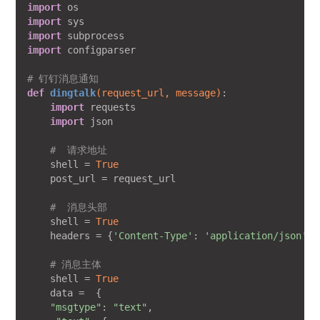
import
import
import
import
 configparser

# 钉钉消息通知
def
dingtalk
(request_url, message)
:
import
 requests

import
 json

#  请求地址
    shell = 
True
    post_url = request_url

#  消息头部
    shell = 
True
    headers = {
'Content-Type'
: 
'application/json'
}

# 消息主体
    shell = 
True
    data =  {

"msgtype"
: 
"text"
,
