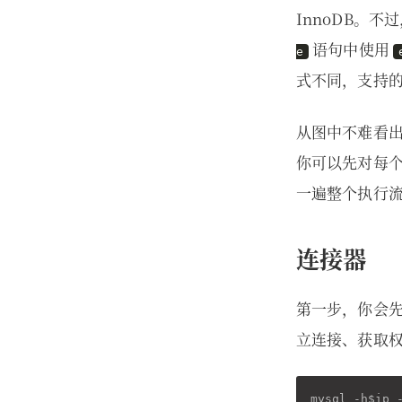
InnoDB。
语句中使用
e
式不同，支持
从图中不难看出
你可以先对每个
一遍整个执行
连接器
第一步，你会
立连接、获取
mysql -h$ip 