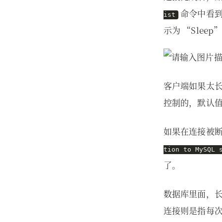
命令中看
ist
示为 “Sle
客户端如果太
控制的，默认值是
如果在连接被
tion to MySQL 
了。
数据库里面，
连接则是指每