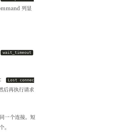
mmand 列显
数
wait_timeout
醒：
Lost connec
然后再执行请求
同一个连接。短
个。