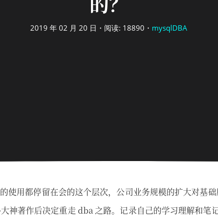
的？
2019 年 02 月 20 日・阅读: 18890・
mysqlDBA
ql 的使用都停留在会的这个层次，公司业务规模的扩大对基
大神著作后决定重走 dba 之路。记录自己的学习理解和笔