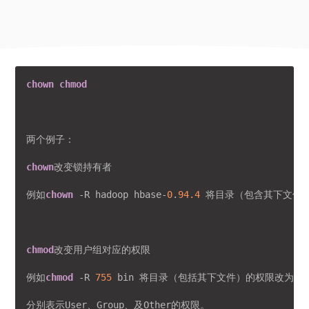
chown
chmod
两个例子：

chown
改变锁持有者

例如
chown
 -R hadoop hbase-
0
.
94.4
 将目录（包含其下文件）的
chmod
改变用户组对应的权限

例如
chmod
 -R 
755
 bin 将目录（包括其下文件）的权限改为
75
分别表示User、Group、及Other的权限。
