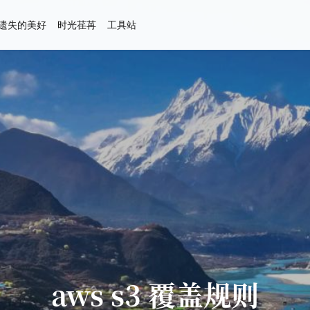
遗失的美好
时光荏苒
工具站
aws s3 覆盖规则