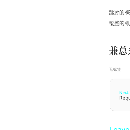
跳过的概
覆盖的概
兼总
无标签
Next:
Requ
Leav