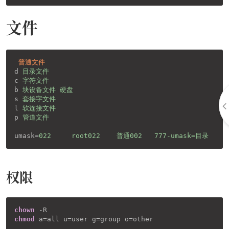
文件
普通文件
d
目录文件
c
字符文件
b
块设备文件 硬盘
s
套接字文件
l
软连接文件
p
管道文件
umask
=
022     root022    普通002   777-umask=目录
权限
chown
chmod