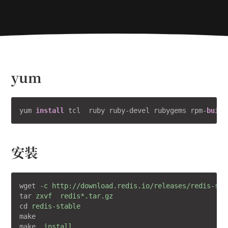
yum
yum 
install
 tcl  ruby ruby-devel rubygems rpm-
build
安装
wget
-c http://download.redis.io/releases/redis-sta
tar
zxvf  redis*.tar.gz
cd
redis-stable
make
make
install