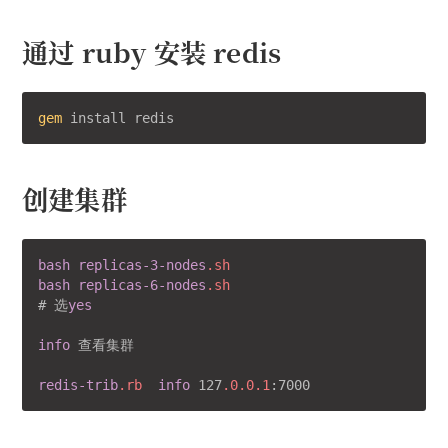
通过 ruby 安装 redis
gem
创建集群
bash
replicas-3-nodes
.sh
bash
replicas-6-nodes
.sh
# 选
yes
info
 查看集群

redis-trib
.rb
info
 127
.0
.0
.1
:7000