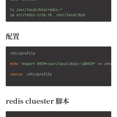
ls
/usr/local/bin/redis-*
cp
src/redis-trib.rb  /usr/local/bin
配置
/etc/profile

echo
"export PATH=/usr/local/bin/:\$PATH"
 >> /etc/p
source
  /etc/profile

redis cluester 脚本