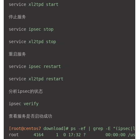
service
xl2tpd start
停止服务
service
ipsec stop
service
xl2tpd stop
重启服务
service
ipsec restart
service
xl2tpd restart
分析ipsec的状态
ipsec
verify
查看服务是否启动成功
[root@centos7
download]# ps -ef | grep -E "(ipsec|l2
root
4164     1  0 17:32 ?        00:00:00 /usr