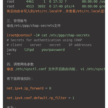
root
4461     1  0 17:32 ?        00:00:00 /usr
root
4513  3692  0 17:40 pts/4    00:00:00 grep
将启动命令写入到/etc/rc.local中，并查看/etc/rc.lo
三、管理账号
修改/etc/ppp/chap-secrets文件
[root@centos7
~]# cat /etc/ppp/chap-secrets
# Secrets for authentication using CHAP
# client    server    secret    IP addresses
jacky
l2tpd    yourpassword       *
**
四、调整网络参数
修改
/etc/sysctl.conf 文件开启路由功能， vi /etc/sysctl
将下面两项找到：
net.ipv4.ip_forward
 = 
0
net.ipv4.conf.default.rp_filter
 = 
1
改为：