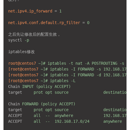
net.ipv4.ip_forward
 = 
1
net.ipv4.conf.default.rp_filter
 = 
0
之后先让修改后的配置生效，
sysctl
-p
iptables修改
root@centos7
~]# iptables -t nat -A POSTROUTING -s 1
[root@centos7
~]# iptables -I FORWARD -s 192.168.17.
[root@centos7
~]# iptables -I FORWARD -d 192.168.17.
[root@centos7
~]# iptables -L
Chain
INPUT (policy ACCEPT)
target
prot opt source               destination
Chain
FORWARD (policy ACCEPT)
target
prot opt source               destination
ACCEPT
all  --  anywhere             192.168.17.
ACCEPT
all  --  192.168.17.0/24      anywhere   