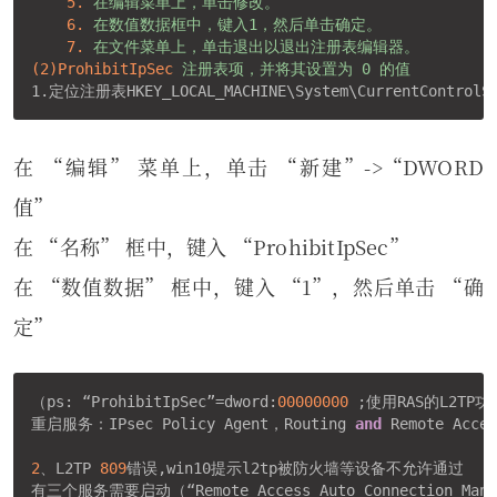
5.
在编辑菜单上，单击修改。
6.
在数值数据框中，键入1，然后单击确定。
7.
在文件菜单上，单击退出以退出注册表编辑器。
(2)ProhibitIpSec
注册表项，并将其设置为 0 的值
1.定位注册表HKEY_LOCAL_MACHINE\System\CurrentControlSet
在 “编辑” 菜单上，单击 “新建”->“DWORD
值”
在 “名称” 框中，键入 “ProhibitIpSec”
在 “数值数据” 框中，键入 “1”，然后单击 “确
定”
（ps: “ProhibitIpSec”=dword:
00000000
 ;使用RAS的L2TP功
重启服务：IPsec Policy Agent，Routing 
and
 Remote Acces
2
、L2TP 
809
错误,win10提示l2tp被防火墙等设备不允许通过

有三个服务需要启动（“Remote Access Auto Connection Manager