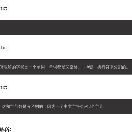
.txt
.txt
.txt
操作