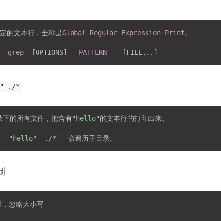
特定的文本行，全称是
Global
Regular
Expression
Print
。

  
grep
[OPTIONS]
PATTERN
[FILE...]
o" ./*
目录下的所有文件，把含有
"hello"
的文本行的打印出来。

r  
"hello"
制
配时，忽略大小写
