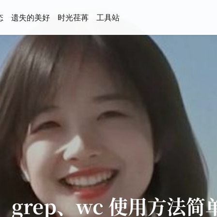
态
遗失的美好
时光荏苒
工具站
d、grep、wc 使用方法