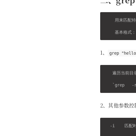
    用来匹配
    基本格式：
1、
grep "hell
   遍历当前
   `grep   -
2、其他参数控
  -i    匹