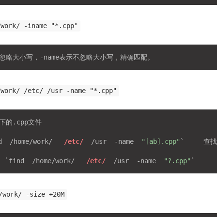
/work/ -iname "*.cpp"
/work/ /etc/ /usr -name "*.cpp"
的.cpp文件

d  /home/work/   
/etc/
  /usr  -name  
"[ab].cpp"
`     查找
  `
find  /home/work/   
/etc/
  /usr  -name  
"?.cpp"
`     
/work/ -size +20M