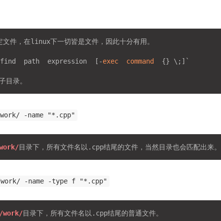
定文件，在linux下一切皆是文件，因此十分有用。

nd  path  expression  [-
exec
command
  {} \;]` 

/work/ -name "*.cpp"
work/
/work/ -name -type f "*.cpp"
/work/