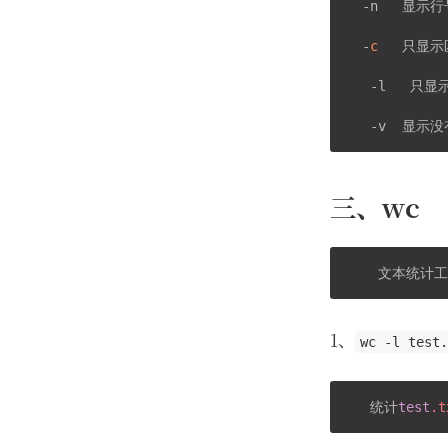
  -n   显示行
  -
c
   只显
   -l   只
三、wc
    文本统计工
1、
wc -l test
   统计
test
.t