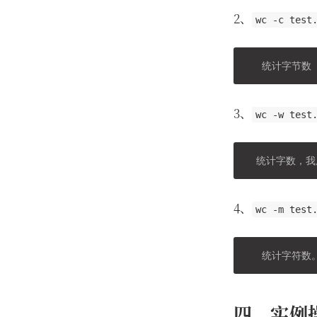
2、
wc -c test
3、
wc -w test
4、
wc -m test
四、实例