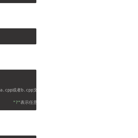
a.cpp或者b.cpp文件

      
"?"