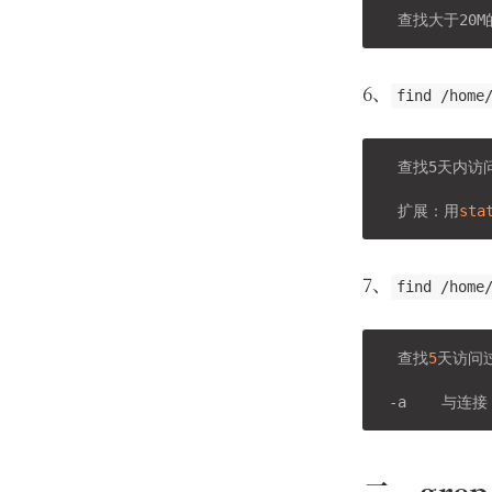
6、
find /home
  查找5天内访
  扩展：用
sta
7、
find /home
  查找
5
天访问
 -a    与连接
二、grep